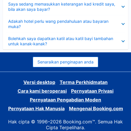
Dikecilkan
Saya sedang memasukkan keterangan kad kredit saya,
bila akan saya bayar?
Dikecilkan
Adakah hotel perlu wang pendahuluan atau bayaran
muka?
Dikecilkan
Bolehkah saya dapatkan katil atau katil bayi tambahan
untuk kanak-kanak?
Senaraikan penginapan anda
Versi desktop
Terma Perkhidmatan
Cara kami beroperasi
Pernyataan Privasi
Pernyataan Pengabdian Moden
Pernyataan Hak Manusia
Mengenai Booking.com
Hak cipta © 1996–2026 Booking.com™. Semua Hak
Cipta Terpelihara.