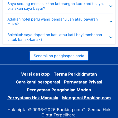
Dikecilkan
Saya sedang memasukkan keterangan kad kredit saya,
bila akan saya bayar?
Dikecilkan
Adakah hotel perlu wang pendahuluan atau bayaran
muka?
Dikecilkan
Bolehkah saya dapatkan katil atau katil bayi tambahan
untuk kanak-kanak?
Senaraikan penginapan anda
Versi desktop
Terma Perkhidmatan
Cara kami beroperasi
Pernyataan Privasi
Pernyataan Pengabdian Moden
Pernyataan Hak Manusia
Mengenai Booking.com
Hak cipta © 1996–2026 Booking.com™. Semua Hak
Cipta Terpelihara.