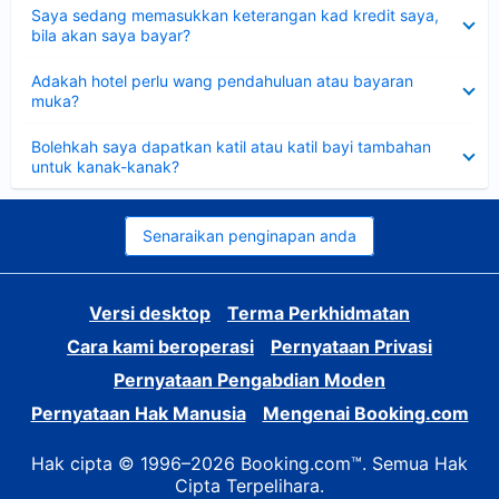
Dikecilkan
Saya sedang memasukkan keterangan kad kredit saya,
bila akan saya bayar?
Dikecilkan
Adakah hotel perlu wang pendahuluan atau bayaran
muka?
Dikecilkan
Bolehkah saya dapatkan katil atau katil bayi tambahan
untuk kanak-kanak?
Senaraikan penginapan anda
Versi desktop
Terma Perkhidmatan
Cara kami beroperasi
Pernyataan Privasi
Pernyataan Pengabdian Moden
Pernyataan Hak Manusia
Mengenai Booking.com
Hak cipta © 1996–2026 Booking.com™. Semua Hak
Cipta Terpelihara.