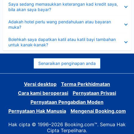
Dikecilkan
Saya sedang memasukkan keterangan kad kredit saya,
bila akan saya bayar?
Dikecilkan
Adakah hotel perlu wang pendahuluan atau bayaran
muka?
Dikecilkan
Bolehkah saya dapatkan katil atau katil bayi tambahan
untuk kanak-kanak?
Senaraikan penginapan anda
Versi desktop
Terma Perkhidmatan
Cara kami beroperasi
Pernyataan Privasi
Pernyataan Pengabdian Moden
Pernyataan Hak Manusia
Mengenai Booking.com
Hak cipta © 1996–2026 Booking.com™. Semua Hak
Cipta Terpelihara.