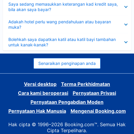
Dikecilkan
Saya sedang memasukkan keterangan kad kredit saya,
bila akan saya bayar?
Dikecilkan
Adakah hotel perlu wang pendahuluan atau bayaran
muka?
Dikecilkan
Bolehkah saya dapatkan katil atau katil bayi tambahan
untuk kanak-kanak?
Senaraikan penginapan anda
Versi desktop
Terma Perkhidmatan
Cara kami beroperasi
Pernyataan Privasi
Pernyataan Pengabdian Moden
Pernyataan Hak Manusia
Mengenai Booking.com
Hak cipta © 1996–2026 Booking.com™. Semua Hak
Cipta Terpelihara.