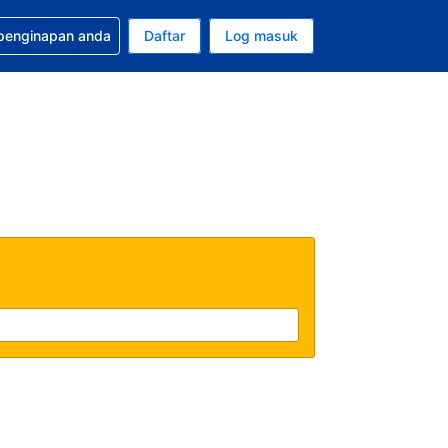
tuan bagi tempahan anda
 penginapan anda
Daftar
Log masuk
 semasa anda adalah Ringgit Malaysia
sa semasa anda adalah Bahasa Malaysia