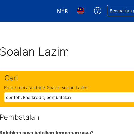
MYR
Dapatkan ban
Senaraikan
Pilih mata wang anda. Mata wang
Pilih bahasa anda. Baha
Soalan Lazim
Cari
Kata kunci atau topik Soalan-soalan Lazim
Pembatalan
Bolehkah saya batalkan tempahan saya?