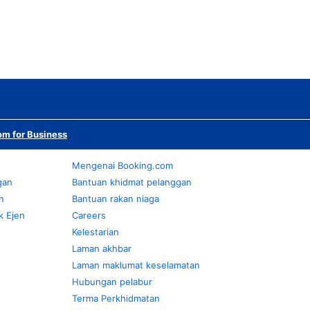
m for Business
Mengenai Booking.com
gan
Bantuan khidmat pelanggan
n
Bantuan rakan niaga
k Ejen
Careers
Kelestarian
Laman akhbar
Laman maklumat keselamatan
Hubungan pelabur
Terma Perkhidmatan