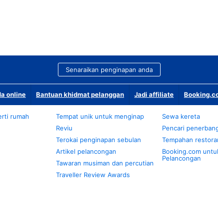
Senaraikan penginapan anda
a online
Bantuan khidmat pelanggan
Jadi affiliate
Booking.co
rti rumah
Tempat unik untuk menginap
Sewa kereta
Reviu
Pencari penerban
Terokai penginapan sebulan
Tempahan restora
Artikel pelancongan
Booking.com untu
Pelancongan
Tawaran musiman dan percutian
Traveller Review Awards