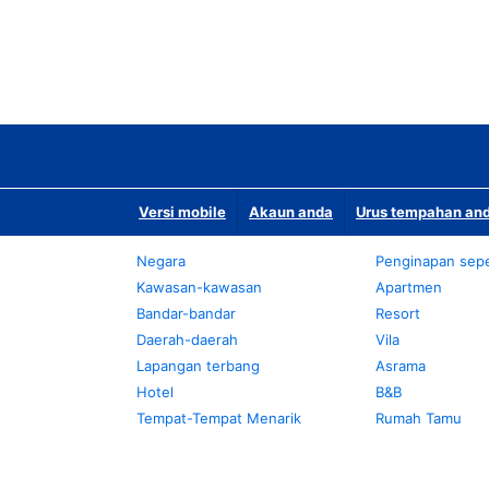
Versi mobile
Akaun anda
Urus tempahan and
Negara
Penginapan sepe
Kawasan-kawasan
Apartmen
Bandar-bandar
Resort
Daerah-daerah
Vila
Lapangan terbang
Asrama
Hotel
B&B
Tempat-Tempat Menarik
Rumah Tamu