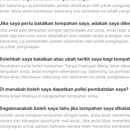
Ya! Sebarang caj pembatalan adalah ditentukan oleh pihak pengina
anda. Anda akan membayar sebarang kos tambahan ke pihak pengi
Jika saya perlu batalkan tempahan saya, adakah saya dik
Jika anda ada tempahan dengan pembatalan percuma, anda tidak p
tidak lagi percuma untuk dibatalkan atau adalah tanpa pulangan w
Sebarang caj pembatalan adalah ditentukan oleh pihak penginapa
ke pihak penginapan.
Bolehkah saya batalkan atau ubah tarikh saya bagi temp
Perubahan pada tarikh tempahan 'Tanpa Pulangan Wang' tidak dibena
tempahan anda, anda mungkin dikenakan caj. Sebarang caj pembata
Anda akan membayar sebarang kos tambahan ke pihak penginapan
Di manakah boleh saya dapatkan polisi pembatalan saya?
Anda boleh lihatnya di pengesahan tempahan anda.
Bagaimanakah boleh saya tahu jika tempahan saya dibata
Setelah anda batalkan tempahan dengan kami, anda akan menerima
inboks dan bahagian spam/junk mail anda. Jika anda tidak menerima
penginapan untuk sahkan bahawa mereka telah menerima pembatal