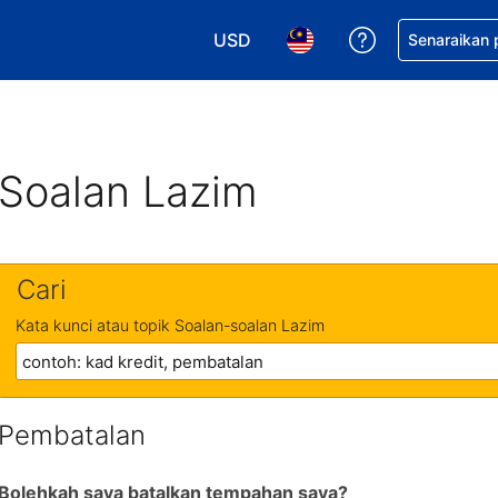
USD
Dapatkan ban
Senaraikan
Pilih mata wang anda. Mata wang
Pilih bahasa anda. Baha
Soalan Lazim
Cari
Kata kunci atau topik Soalan-soalan Lazim
Pembatalan
Bolehkah saya batalkan tempahan saya?