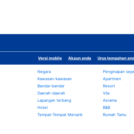
Versi mobile
Akaun anda
Urus tempahan and
Negara
Penginapan sepe
Kawasan-kawasan
Apartmen
Bandar-bandar
Resort
Daerah-daerah
Vila
Lapangan terbang
Asrama
Hotel
B&B
Tempat-Tempat Menarik
Rumah Tamu