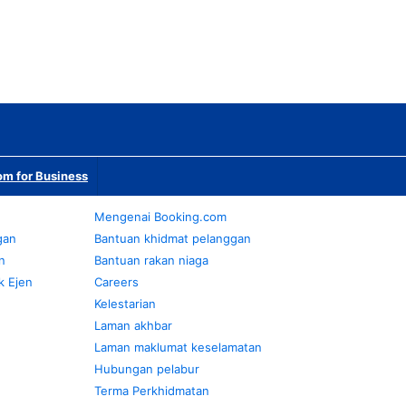
m for Business
Mengenai Booking.com
gan
Bantuan khidmat pelanggan
n
Bantuan rakan niaga
k Ejen
Careers
Kelestarian
Laman akhbar
Laman maklumat keselamatan
Hubungan pelabur
Terma Perkhidmatan