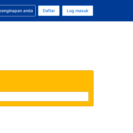
tuan bagi tempahan anda
 penginapan anda
Daftar
Log masuk
 semasa anda adalah Dolar A.S.
sa semasa anda adalah Bahasa Malaysia