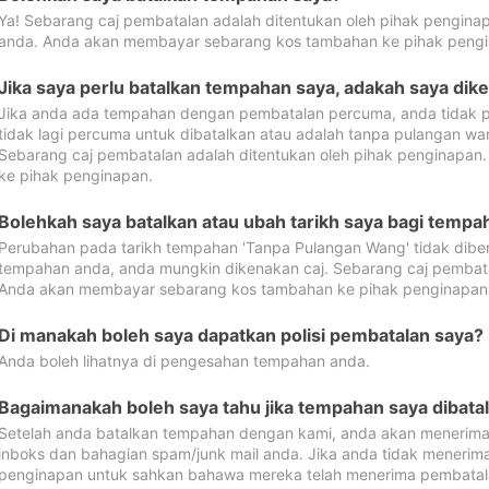
Ya! Sebarang caj pembatalan adalah ditentukan oleh pihak pengina
anda. Anda akan membayar sebarang kos tambahan ke pihak pengi
Jika saya perlu batalkan tempahan saya, adakah saya dik
Jika anda ada tempahan dengan pembatalan percuma, anda tidak p
tidak lagi percuma untuk dibatalkan atau adalah tanpa pulangan w
Sebarang caj pembatalan adalah ditentukan oleh pihak penginapa
ke pihak penginapan.
Bolehkah saya batalkan atau ubah tarikh saya bagi temp
Perubahan pada tarikh tempahan 'Tanpa Pulangan Wang' tidak dibena
tempahan anda, anda mungkin dikenakan caj. Sebarang caj pembata
Anda akan membayar sebarang kos tambahan ke pihak penginapan
Di manakah boleh saya dapatkan polisi pembatalan saya?
Anda boleh lihatnya di pengesahan tempahan anda.
Bagaimanakah boleh saya tahu jika tempahan saya dibata
Setelah anda batalkan tempahan dengan kami, anda akan menerima
inboks dan bahagian spam/junk mail anda. Jika anda tidak menerima
penginapan untuk sahkan bahawa mereka telah menerima pembatal