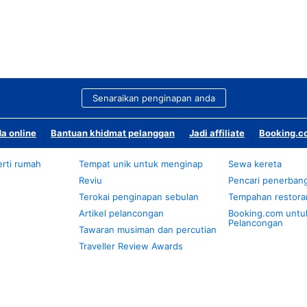
Senaraikan penginapan anda
a online
Bantuan khidmat pelanggan
Jadi affiliate
Booking.co
rti rumah
Tempat unik untuk menginap
Sewa kereta
Reviu
Pencari penerban
Terokai penginapan sebulan
Tempahan restora
Artikel pelancongan
Booking.com untu
Pelancongan
Tawaran musiman dan percutian
Traveller Review Awards