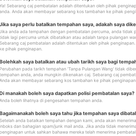
Ya! Sebarang caj pembatalan adalah ditentukan oleh pihak pengina
anda. Anda akan membayar sebarang kos tambahan ke pihak pengi
Jika saya perlu batalkan tempahan saya, adakah saya dik
Jika anda ada tempahan dengan pembatalan percuma, anda tidak p
tidak lagi percuma untuk dibatalkan atau adalah tanpa pulangan w
Sebarang caj pembatalan adalah ditentukan oleh pihak penginapa
ke pihak penginapan.
Bolehkah saya batalkan atau ubah tarikh saya bagi temp
Perubahan pada tarikh tempahan 'Tanpa Pulangan Wang' tidak dibena
tempahan anda, anda mungkin dikenakan caj. Sebarang caj pembata
Anda akan membayar sebarang kos tambahan ke pihak penginapan
Di manakah boleh saya dapatkan polisi pembatalan saya?
Anda boleh lihatnya di pengesahan tempahan anda.
Bagaimanakah boleh saya tahu jika tempahan saya dibata
Setelah anda batalkan tempahan dengan kami, anda akan menerima
inboks dan bahagian spam/junk mail anda. Jika anda tidak menerima
penginapan untuk sahkan bahawa mereka telah menerima pembatal