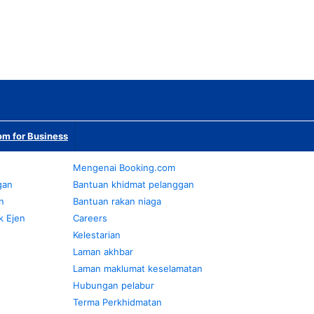
m for Business
Mengenai Booking.com
gan
Bantuan khidmat pelanggan
n
Bantuan rakan niaga
k Ejen
Careers
Kelestarian
Laman akhbar
Laman maklumat keselamatan
Hubungan pelabur
Terma Perkhidmatan