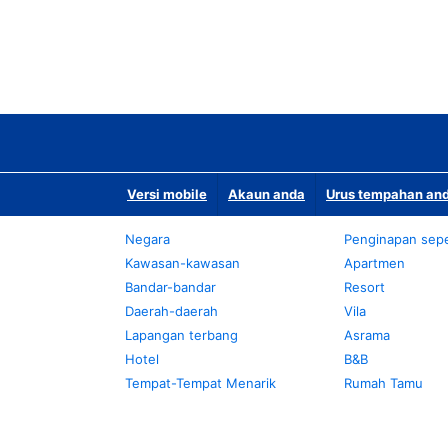
Versi mobile
Akaun anda
Urus tempahan and
Negara
Penginapan sepe
Kawasan-kawasan
Apartmen
Bandar-bandar
Resort
Daerah-daerah
Vila
Lapangan terbang
Asrama
Hotel
B&B
Tempat-Tempat Menarik
Rumah Tamu