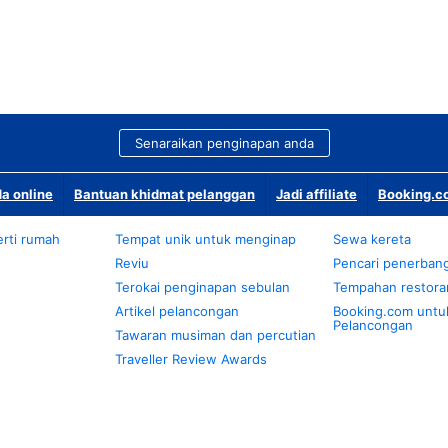
Senaraikan penginapan anda
a online
Bantuan khidmat pelanggan
Jadi affiliate
Booking.co
rti rumah
Tempat unik untuk menginap
Sewa kereta
Reviu
Pencari penerban
Terokai penginapan sebulan
Tempahan restora
Artikel pelancongan
Booking.com untu
Pelancongan
Tawaran musiman dan percutian
Traveller Review Awards