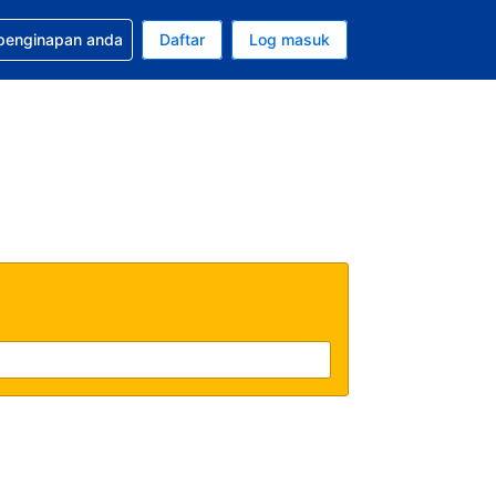
tuan bagi tempahan anda
 penginapan anda
Daftar
Log masuk
 semasa anda adalah Dolar A.S.
sa semasa anda adalah Bahasa Malaysia