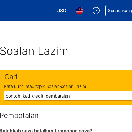
USD
Dapatkan ban
Senaraikan
Pilih mata wang anda. Mata wang
Pilih bahasa anda. Baha
Soalan Lazim
Cari
Kata kunci atau topik Soalan-soalan Lazim
Pembatalan
Bolehkah saya batalkan tempahan saya?