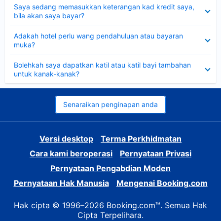
Dikecilkan
Saya sedang memasukkan keterangan kad kredit saya,
bila akan saya bayar?
Dikecilkan
Adakah hotel perlu wang pendahuluan atau bayaran
muka?
Dikecilkan
Bolehkah saya dapatkan katil atau katil bayi tambahan
untuk kanak-kanak?
Senaraikan penginapan anda
Versi desktop
Terma Perkhidmatan
Cara kami beroperasi
Pernyataan Privasi
Pernyataan Pengabdian Moden
Pernyataan Hak Manusia
Mengenai Booking.com
Hak cipta © 1996–2026 Booking.com™. Semua Hak
Cipta Terpelihara.