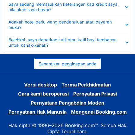
Dikecilkan
Saya sedang memasukkan keterangan kad kredit saya,
bila akan saya bayar?
Dikecilkan
Adakah hotel perlu wang pendahuluan atau bayaran
muka?
Dikecilkan
Bolehkah saya dapatkan katil atau katil bayi tambahan
untuk kanak-kanak?
Senaraikan penginapan anda
Versi desktop
Terma Perkhidmatan
Cara kami beroperasi
Pernyataan Privasi
Pernyataan Pengabdian Moden
Pernyataan Hak Manusia
Mengenai Booking.com
Hak cipta © 1996–2026 Booking.com™. Semua Hak
Cipta Terpelihara.