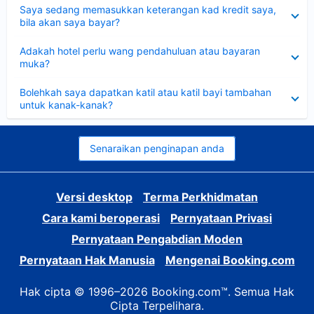
Dikecilkan
Saya sedang memasukkan keterangan kad kredit saya,
bila akan saya bayar?
Dikecilkan
Adakah hotel perlu wang pendahuluan atau bayaran
muka?
Dikecilkan
Bolehkah saya dapatkan katil atau katil bayi tambahan
untuk kanak-kanak?
Senaraikan penginapan anda
Versi desktop
Terma Perkhidmatan
Cara kami beroperasi
Pernyataan Privasi
Pernyataan Pengabdian Moden
Pernyataan Hak Manusia
Mengenai Booking.com
Hak cipta © 1996–2026 Booking.com™. Semua Hak
Cipta Terpelihara.