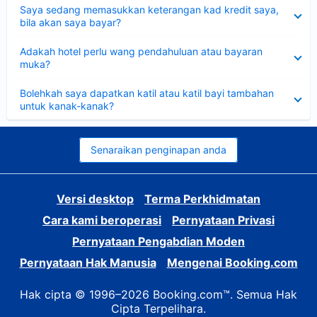
Dikecilkan
Saya sedang memasukkan keterangan kad kredit saya,
bila akan saya bayar?
Dikecilkan
Adakah hotel perlu wang pendahuluan atau bayaran
muka?
Dikecilkan
Bolehkah saya dapatkan katil atau katil bayi tambahan
untuk kanak-kanak?
Senaraikan penginapan anda
Versi desktop
Terma Perkhidmatan
Cara kami beroperasi
Pernyataan Privasi
Pernyataan Pengabdian Moden
Pernyataan Hak Manusia
Mengenai Booking.com
Hak cipta © 1996–2026 Booking.com™. Semua Hak
Cipta Terpelihara.