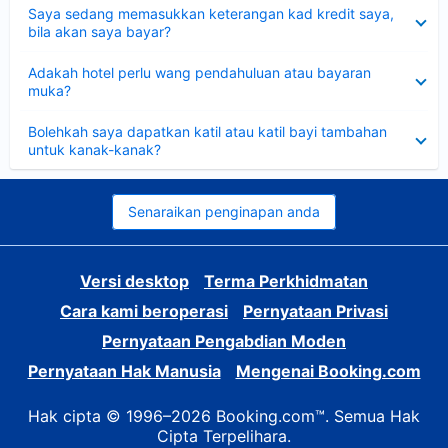
Dikecilkan
Saya sedang memasukkan keterangan kad kredit saya,
bila akan saya bayar?
Dikecilkan
Adakah hotel perlu wang pendahuluan atau bayaran
muka?
Dikecilkan
Bolehkah saya dapatkan katil atau katil bayi tambahan
untuk kanak-kanak?
Senaraikan penginapan anda
Versi desktop
Terma Perkhidmatan
Cara kami beroperasi
Pernyataan Privasi
Pernyataan Pengabdian Moden
Pernyataan Hak Manusia
Mengenai Booking.com
Hak cipta © 1996–2026 Booking.com™. Semua Hak
Cipta Terpelihara.