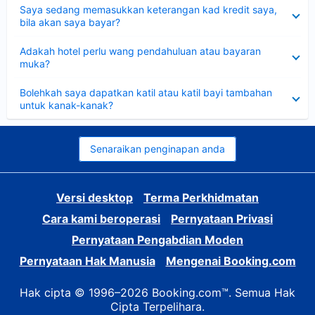
Dikecilkan
Saya sedang memasukkan keterangan kad kredit saya,
bila akan saya bayar?
Dikecilkan
Adakah hotel perlu wang pendahuluan atau bayaran
muka?
Dikecilkan
Bolehkah saya dapatkan katil atau katil bayi tambahan
untuk kanak-kanak?
Senaraikan penginapan anda
Versi desktop
Terma Perkhidmatan
Cara kami beroperasi
Pernyataan Privasi
Pernyataan Pengabdian Moden
Pernyataan Hak Manusia
Mengenai Booking.com
Hak cipta © 1996–2026 Booking.com™. Semua Hak
Cipta Terpelihara.