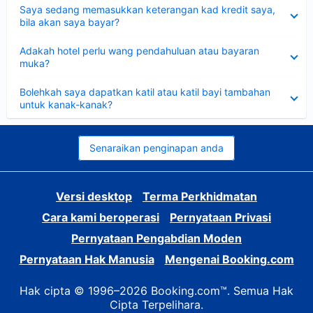
Dikecilkan
Saya sedang memasukkan keterangan kad kredit saya,
bila akan saya bayar?
Dikecilkan
Adakah hotel perlu wang pendahuluan atau bayaran
muka?
Dikecilkan
Bolehkah saya dapatkan katil atau katil bayi tambahan
untuk kanak-kanak?
Senaraikan penginapan anda
Versi desktop
Terma Perkhidmatan
Cara kami beroperasi
Pernyataan Privasi
Pernyataan Pengabdian Moden
Pernyataan Hak Manusia
Mengenai Booking.com
Hak cipta © 1996–2026 Booking.com™. Semua Hak
Cipta Terpelihara.