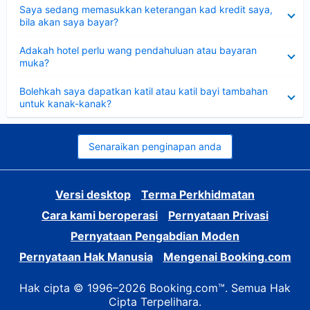
Dikecilkan
Saya sedang memasukkan keterangan kad kredit saya,
bila akan saya bayar?
Dikecilkan
Adakah hotel perlu wang pendahuluan atau bayaran
muka?
Dikecilkan
Bolehkah saya dapatkan katil atau katil bayi tambahan
untuk kanak-kanak?
Senaraikan penginapan anda
Versi desktop
Terma Perkhidmatan
Cara kami beroperasi
Pernyataan Privasi
Pernyataan Pengabdian Moden
Pernyataan Hak Manusia
Mengenai Booking.com
Hak cipta © 1996–2026 Booking.com™. Semua Hak
Cipta Terpelihara.