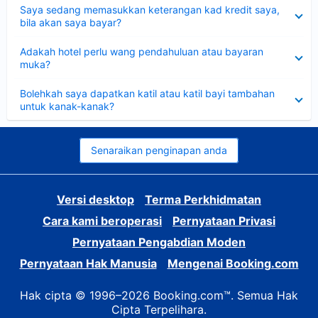
Dikecilkan
Saya sedang memasukkan keterangan kad kredit saya,
bila akan saya bayar?
Dikecilkan
Adakah hotel perlu wang pendahuluan atau bayaran
muka?
Dikecilkan
Bolehkah saya dapatkan katil atau katil bayi tambahan
untuk kanak-kanak?
Senaraikan penginapan anda
Versi desktop
Terma Perkhidmatan
Cara kami beroperasi
Pernyataan Privasi
Pernyataan Pengabdian Moden
Pernyataan Hak Manusia
Mengenai Booking.com
Hak cipta © 1996–2026 Booking.com™. Semua Hak
Cipta Terpelihara.