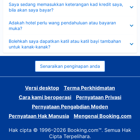
Dikecilkan
Saya sedang memasukkan keterangan kad kredit saya,
bila akan saya bayar?
Dikecilkan
Adakah hotel perlu wang pendahuluan atau bayaran
muka?
Dikecilkan
Bolehkah saya dapatkan katil atau katil bayi tambahan
untuk kanak-kanak?
Senaraikan penginapan anda
Versi desktop
Terma Perkhidmatan
Cara kami beroperasi
Pernyataan Privasi
Pernyataan Pengabdian Moden
Pernyataan Hak Manusia
Mengenai Booking.com
Hak cipta © 1996–2026 Booking.com™. Semua Hak
Cipta Terpelihara.