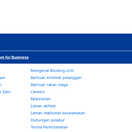
m for Business
Mengenai Booking.com
gan
Bantuan khidmat pelanggan
n
Bantuan rakan niaga
k Ejen
Careers
Kelestarian
Laman akhbar
Laman maklumat keselamatan
Hubungan pelabur
Terma Perkhidmatan