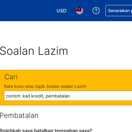
USD
Dapatkan ban
Senaraikan
Pilih mata wang anda. Mata wang
Pilih bahasa anda. Baha
Soalan Lazim
Cari
Kata kunci atau topik Soalan-soalan Lazim
Pembatalan
Bolehkah saya batalkan tempahan saya?