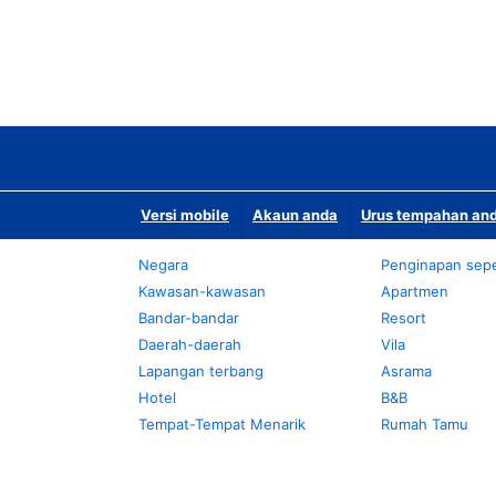
Versi mobile
Akaun anda
Urus tempahan and
Negara
Penginapan sepe
Kawasan-kawasan
Apartmen
Bandar-bandar
Resort
Daerah-daerah
Vila
Lapangan terbang
Asrama
Hotel
B&B
Tempat-Tempat Menarik
Rumah Tamu