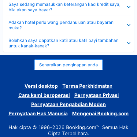
Dikecilkan
Saya sedang memasukkan keterangan kad kredit saya,
bila akan saya bayar?
Dikecilkan
Adakah hotel perlu wang pendahuluan atau bayaran
muka?
Dikecilkan
Bolehkah saya dapatkan katil atau katil bayi tambahan
untuk kanak-kanak?
Senaraikan penginapan anda
Versi desktop
Terma Perkhidmatan
Cara kami beroperasi
Pernyataan Privasi
Pernyataan Pengabdian Moden
Pernyataan Hak Manusia
Mengenai Booking.com
Hak cipta © 1996–2026 Booking.com™. Semua Hak
Cipta Terpelihara.