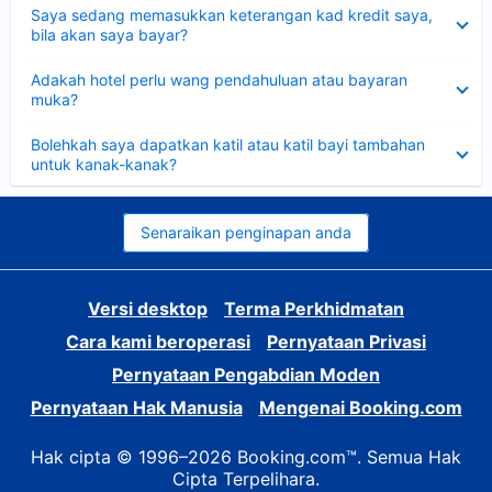
Dikecilkan
Saya sedang memasukkan keterangan kad kredit saya,
bila akan saya bayar?
Dikecilkan
Adakah hotel perlu wang pendahuluan atau bayaran
muka?
Dikecilkan
Bolehkah saya dapatkan katil atau katil bayi tambahan
untuk kanak-kanak?
Senaraikan penginapan anda
Versi desktop
Terma Perkhidmatan
Cara kami beroperasi
Pernyataan Privasi
Pernyataan Pengabdian Moden
Pernyataan Hak Manusia
Mengenai Booking.com
Hak cipta © 1996–2026 Booking.com™. Semua Hak
Cipta Terpelihara.