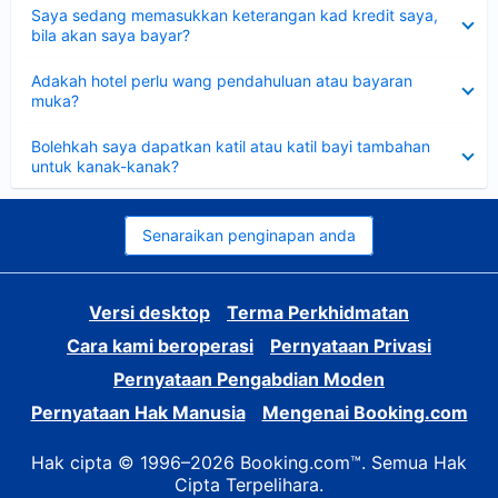
Dikecilkan
Saya sedang memasukkan keterangan kad kredit saya,
bila akan saya bayar?
Dikecilkan
Adakah hotel perlu wang pendahuluan atau bayaran
muka?
Dikecilkan
Bolehkah saya dapatkan katil atau katil bayi tambahan
untuk kanak-kanak?
Senaraikan penginapan anda
Versi desktop
Terma Perkhidmatan
Cara kami beroperasi
Pernyataan Privasi
Pernyataan Pengabdian Moden
Pernyataan Hak Manusia
Mengenai Booking.com
Hak cipta © 1996–2026 Booking.com™. Semua Hak
Cipta Terpelihara.