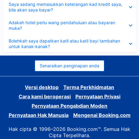
Dikecilkan
Saya sedang memasukkan keterangan kad kredit saya,
bila akan saya bayar?
Dikecilkan
Adakah hotel perlu wang pendahuluan atau bayaran
muka?
Dikecilkan
Bolehkah saya dapatkan katil atau katil bayi tambahan
untuk kanak-kanak?
Senaraikan penginapan anda
Versi desktop
Terma Perkhidmatan
Cara kami beroperasi
Pernyataan Privasi
Pernyataan Pengabdian Moden
Pernyataan Hak Manusia
Mengenai Booking.com
Hak cipta © 1996–2026 Booking.com™. Semua Hak
Cipta Terpelihara.