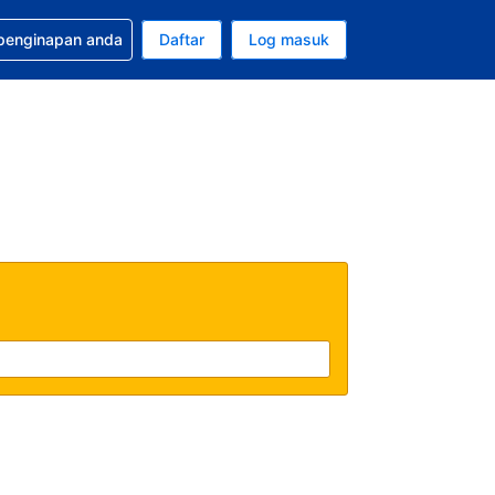
tuan bagi tempahan anda
 penginapan anda
Daftar
Log masuk
 semasa anda adalah Dolar A.S.
sa semasa anda adalah Bahasa Malaysia