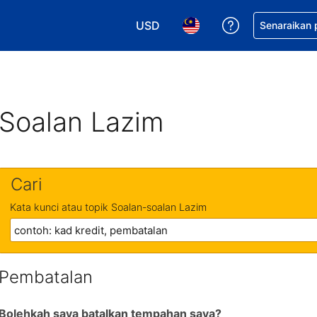
USD
Dapatkan ban
Senaraikan
Pilih mata wang anda. Mata wang
Pilih bahasa anda. Baha
Soalan Lazim
Cari
Kata kunci atau topik Soalan-soalan Lazim
Pembatalan
Bolehkah saya batalkan tempahan saya?