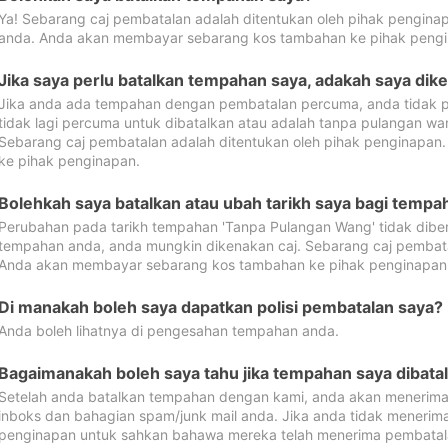
Ya! Sebarang caj pembatalan adalah ditentukan oleh pihak pengina
anda. Anda akan membayar sebarang kos tambahan ke pihak pengi
Jika saya perlu batalkan tempahan saya, adakah saya dik
Jika anda ada tempahan dengan pembatalan percuma, anda tidak p
tidak lagi percuma untuk dibatalkan atau adalah tanpa pulangan w
Sebarang caj pembatalan adalah ditentukan oleh pihak penginapa
ke pihak penginapan.
Bolehkah saya batalkan atau ubah tarikh saya bagi temp
Perubahan pada tarikh tempahan 'Tanpa Pulangan Wang' tidak dibena
tempahan anda, anda mungkin dikenakan caj. Sebarang caj pembata
Anda akan membayar sebarang kos tambahan ke pihak penginapan
Di manakah boleh saya dapatkan polisi pembatalan saya?
Anda boleh lihatnya di pengesahan tempahan anda.
Bagaimanakah boleh saya tahu jika tempahan saya dibata
Setelah anda batalkan tempahan dengan kami, anda akan menerima
inboks dan bahagian spam/junk mail anda. Jika anda tidak menerima
penginapan untuk sahkan bahawa mereka telah menerima pembatal