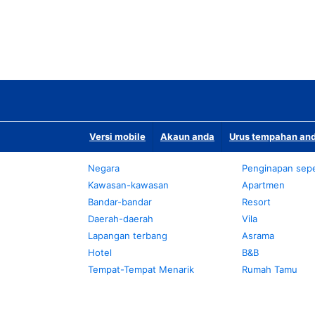
Versi mobile
Akaun anda
Urus tempahan and
Negara
Penginapan sepe
Kawasan-kawasan
Apartmen
Bandar-bandar
Resort
Daerah-daerah
Vila
Lapangan terbang
Asrama
Hotel
B&B
Tempat-Tempat Menarik
Rumah Tamu