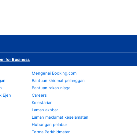
m for Business
Mengenai Booking.com
gan
Bantuan khidmat pelanggan
n
Bantuan rakan niaga
k Ejen
Careers
Kelestarian
Laman akhbar
Laman maklumat keselamatan
Hubungan pelabur
Terma Perkhidmatan