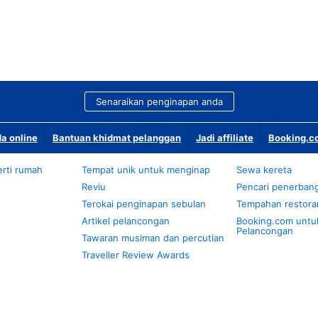
Senaraikan penginapan anda
a online
Bantuan khidmat pelanggan
Jadi affiliate
Booking.co
rti rumah
Tempat unik untuk menginap
Sewa kereta
Reviu
Pencari penerban
Terokai penginapan sebulan
Tempahan restora
Artikel pelancongan
Booking.com untu
Pelancongan
Tawaran musiman dan percutian
Traveller Review Awards