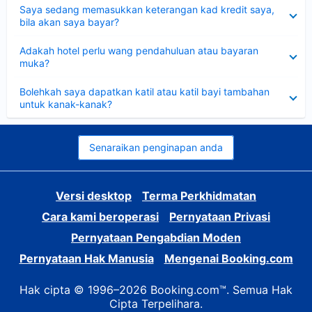
Dikecilkan
Saya sedang memasukkan keterangan kad kredit saya,
bila akan saya bayar?
Dikecilkan
Adakah hotel perlu wang pendahuluan atau bayaran
muka?
Dikecilkan
Bolehkah saya dapatkan katil atau katil bayi tambahan
untuk kanak-kanak?
Senaraikan penginapan anda
Versi desktop
Terma Perkhidmatan
Cara kami beroperasi
Pernyataan Privasi
Pernyataan Pengabdian Moden
Pernyataan Hak Manusia
Mengenai Booking.com
Hak cipta © 1996–2026 Booking.com™. Semua Hak
Cipta Terpelihara.