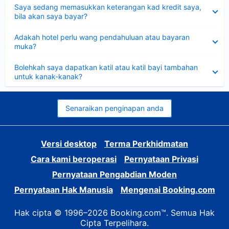
Dikecilkan
Saya sedang memasukkan keterangan kad kredit saya,
bila akan saya bayar?
Dikecilkan
Adakah hotel perlu wang pendahuluan atau bayaran
muka?
Dikecilkan
Bolehkah saya dapatkan katil atau katil bayi tambahan
untuk kanak-kanak?
Senaraikan penginapan anda
Versi desktop
Terma Perkhidmatan
Cara kami beroperasi
Pernyataan Privasi
Pernyataan Pengabdian Moden
Pernyataan Hak Manusia
Mengenai Booking.com
Hak cipta © 1996–2026 Booking.com™. Semua Hak
Cipta Terpelihara.