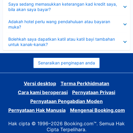
Dikecilkan
Saya sedang memasukkan keterangan kad kredit saya,
bila akan saya bayar?
Dikecilkan
Adakah hotel perlu wang pendahuluan atau bayaran
muka?
Dikecilkan
Bolehkah saya dapatkan katil atau katil bayi tambahan
untuk kanak-kanak?
Senaraikan penginapan anda
Versi desktop
Terma Perkhidmatan
Cara kami beroperasi
Pernyataan Privasi
Pernyataan Pengabdian Moden
Pernyataan Hak Manusia
Mengenai Booking.com
Hak cipta © 1996–2026 Booking.com™. Semua Hak
Cipta Terpelihara.