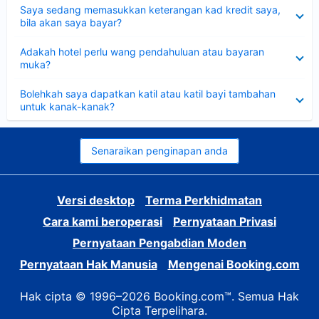
Dikecilkan
Saya sedang memasukkan keterangan kad kredit saya,
bila akan saya bayar?
Dikecilkan
Adakah hotel perlu wang pendahuluan atau bayaran
muka?
Dikecilkan
Bolehkah saya dapatkan katil atau katil bayi tambahan
untuk kanak-kanak?
Senaraikan penginapan anda
Versi desktop
Terma Perkhidmatan
Cara kami beroperasi
Pernyataan Privasi
Pernyataan Pengabdian Moden
Pernyataan Hak Manusia
Mengenai Booking.com
Hak cipta © 1996–2026 Booking.com™. Semua Hak
Cipta Terpelihara.