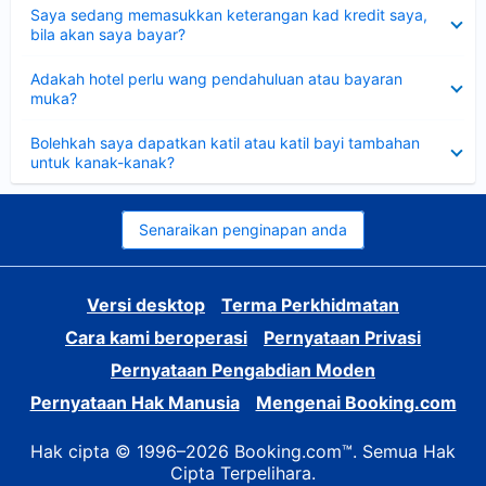
Dikecilkan
Saya sedang memasukkan keterangan kad kredit saya,
bila akan saya bayar?
Dikecilkan
Adakah hotel perlu wang pendahuluan atau bayaran
muka?
Dikecilkan
Bolehkah saya dapatkan katil atau katil bayi tambahan
untuk kanak-kanak?
Senaraikan penginapan anda
Versi desktop
Terma Perkhidmatan
Cara kami beroperasi
Pernyataan Privasi
Pernyataan Pengabdian Moden
Pernyataan Hak Manusia
Mengenai Booking.com
Hak cipta © 1996–2026 Booking.com™. Semua Hak
Cipta Terpelihara.