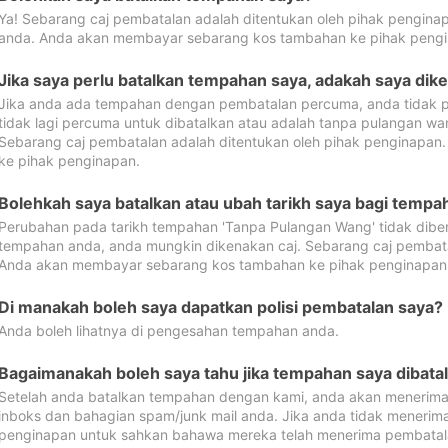
Ya! Sebarang caj pembatalan adalah ditentukan oleh pihak pengina
anda. Anda akan membayar sebarang kos tambahan ke pihak pengi
Jika saya perlu batalkan tempahan saya, adakah saya dik
Jika anda ada tempahan dengan pembatalan percuma, anda tidak p
tidak lagi percuma untuk dibatalkan atau adalah tanpa pulangan w
Sebarang caj pembatalan adalah ditentukan oleh pihak penginapa
ke pihak penginapan.
Bolehkah saya batalkan atau ubah tarikh saya bagi temp
Perubahan pada tarikh tempahan 'Tanpa Pulangan Wang' tidak dibena
tempahan anda, anda mungkin dikenakan caj. Sebarang caj pembata
Anda akan membayar sebarang kos tambahan ke pihak penginapan
Di manakah boleh saya dapatkan polisi pembatalan saya?
Anda boleh lihatnya di pengesahan tempahan anda.
Bagaimanakah boleh saya tahu jika tempahan saya dibata
Setelah anda batalkan tempahan dengan kami, anda akan menerima
inboks dan bahagian spam/junk mail anda. Jika anda tidak menerima
penginapan untuk sahkan bahawa mereka telah menerima pembatal