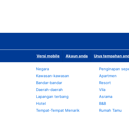
Versi mobile
Akaun anda
Urus tempahan and
Negara
Penginapan sepe
Kawasan-kawasan
Apartmen
Bandar-bandar
Resort
Daerah-daerah
Vila
Lapangan terbang
Asrama
Hotel
B&B
Tempat-Tempat Menarik
Rumah Tamu