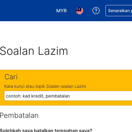
MYR
Dapatkan ban
Senaraikan
Pilih mata wang anda. Mata wang
Pilih bahasa anda. Baha
Soalan Lazim
Cari
Kata kunci atau topik Soalan-soalan Lazim
Pembatalan
Bolehkah saya batalkan tempahan saya?