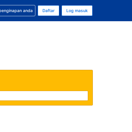
tuan bagi tempahan anda
 penginapan anda
Daftar
Log masuk
 semasa anda adalah Ringgit Malaysia
sa semasa anda adalah Bahasa Malaysia