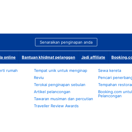
Senaraikan penginapan anda
a online
Bantuan khidmat pelanggan
Jadi affiliate
Booking.co
rti rumah
Tempat unik untuk menginap
Sewa kereta
Reviu
Pencari penerban
Terokai penginapan sebulan
Tempahan restora
Artikel pelancongan
Booking.com untu
Pelancongan
Tawaran musiman dan percutian
Traveller Review Awards