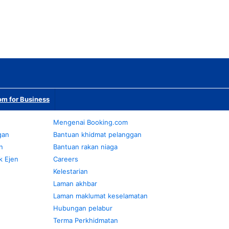
m for Business
Mengenai Booking.com
gan
Bantuan khidmat pelanggan
n
Bantuan rakan niaga
k Ejen
Careers
Kelestarian
Laman akhbar
Laman maklumat keselamatan
Hubungan pelabur
Terma Perkhidmatan