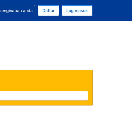
tuan bagi tempahan anda
 penginapan anda
Daftar
Log masuk
 semasa anda adalah Dolar A.S.
sa semasa anda adalah Bahasa Malaysia