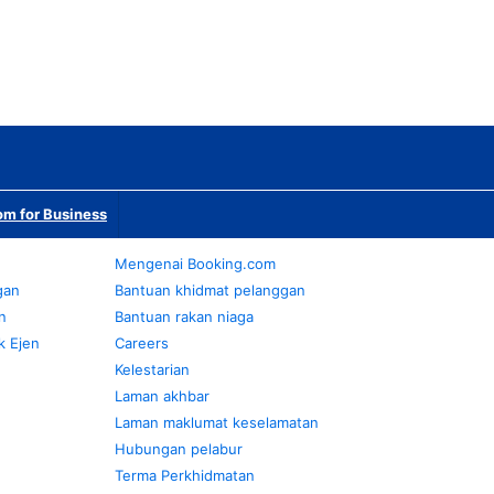
m for Business
Mengenai Booking.com
gan
Bantuan khidmat pelanggan
n
Bantuan rakan niaga
k Ejen
Careers
Kelestarian
Laman akhbar
Laman maklumat keselamatan
Hubungan pelabur
Terma Perkhidmatan