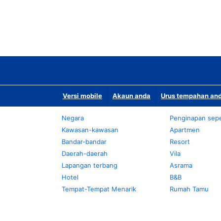
Versi mobile
Akaun anda
Urus tempahan and
Negara
Penginapan sepe
Kawasan-kawasan
Apartmen
Bandar-bandar
Resort
Daerah-daerah
Vila
Lapangan terbang
Asrama
Hotel
B&B
Tempat-Tempat Menarik
Rumah Tamu