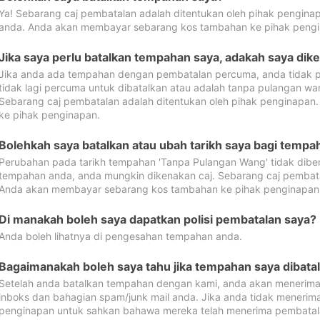
Ya! Sebarang caj pembatalan adalah ditentukan oleh pihak pengina
anda. Anda akan membayar sebarang kos tambahan ke pihak pengi
Jika saya perlu batalkan tempahan saya, adakah saya dik
Jika anda ada tempahan dengan pembatalan percuma, anda tidak p
tidak lagi percuma untuk dibatalkan atau adalah tanpa pulangan w
Sebarang caj pembatalan adalah ditentukan oleh pihak penginapa
ke pihak penginapan.
Bolehkah saya batalkan atau ubah tarikh saya bagi temp
Perubahan pada tarikh tempahan 'Tanpa Pulangan Wang' tidak dibena
tempahan anda, anda mungkin dikenakan caj. Sebarang caj pembata
Anda akan membayar sebarang kos tambahan ke pihak penginapan
Di manakah boleh saya dapatkan polisi pembatalan saya?
Anda boleh lihatnya di pengesahan tempahan anda.
Bagaimanakah boleh saya tahu jika tempahan saya dibata
Setelah anda batalkan tempahan dengan kami, anda akan menerima
inboks dan bahagian spam/junk mail anda. Jika anda tidak menerima
penginapan untuk sahkan bahawa mereka telah menerima pembatal