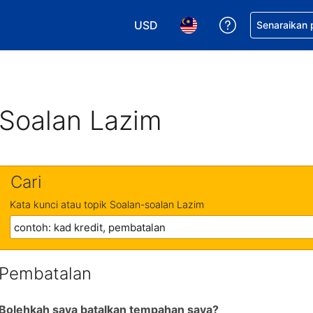
USD
Dapatkan ban
Senaraikan
Pilih mata wang anda. Mata wang
Pilih bahasa anda. Baha
Soalan Lazim
Cari
Kata kunci atau topik Soalan-soalan Lazim
Pembatalan
Bolehkah saya batalkan tempahan saya?