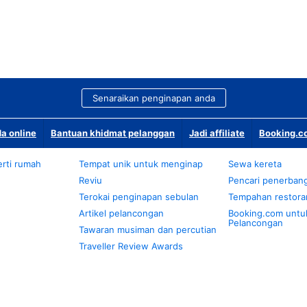
Senaraikan penginapan anda
a online
Bantuan khidmat pelanggan
Jadi affiliate
Booking.co
rti rumah
Tempat unik untuk menginap
Sewa kereta
Reviu
Pencari penerban
Terokai penginapan sebulan
Tempahan restora
Artikel pelancongan
Booking.com untu
Pelancongan
Tawaran musiman dan percutian
Traveller Review Awards