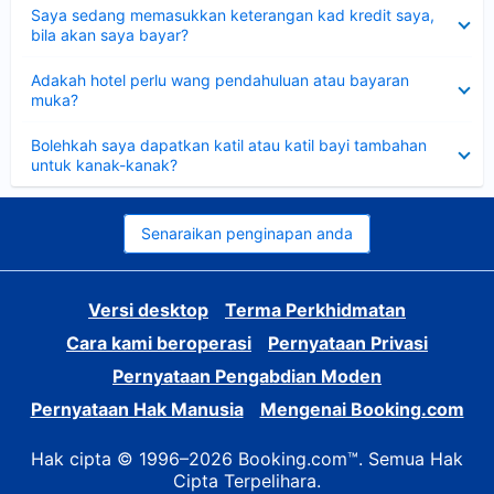
Dikecilkan
Saya sedang memasukkan keterangan kad kredit saya,
bila akan saya bayar?
Dikecilkan
Adakah hotel perlu wang pendahuluan atau bayaran
muka?
Dikecilkan
Bolehkah saya dapatkan katil atau katil bayi tambahan
untuk kanak-kanak?
Senaraikan penginapan anda
Versi desktop
Terma Perkhidmatan
Cara kami beroperasi
Pernyataan Privasi
Pernyataan Pengabdian Moden
Pernyataan Hak Manusia
Mengenai Booking.com
Hak cipta © 1996–2026 Booking.com™. Semua Hak
Cipta Terpelihara.