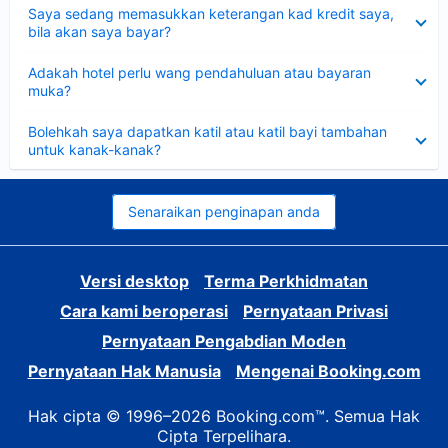
Dikecilkan
Saya sedang memasukkan keterangan kad kredit saya,
bila akan saya bayar?
Dikecilkan
Adakah hotel perlu wang pendahuluan atau bayaran
muka?
Dikecilkan
Bolehkah saya dapatkan katil atau katil bayi tambahan
untuk kanak-kanak?
Senaraikan penginapan anda
Versi desktop
Terma Perkhidmatan
Cara kami beroperasi
Pernyataan Privasi
Pernyataan Pengabdian Moden
Pernyataan Hak Manusia
Mengenai Booking.com
Hak cipta © 1996–2026 Booking.com™. Semua Hak
Cipta Terpelihara.