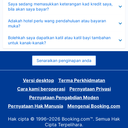
Dikecilkan
Saya sedang memasukkan keterangan kad kredit saya,
bila akan saya bayar?
Dikecilkan
Adakah hotel perlu wang pendahuluan atau bayaran
muka?
Dikecilkan
Bolehkah saya dapatkan katil atau katil bayi tambahan
untuk kanak-kanak?
Senaraikan penginapan anda
Versi desktop
Terma Perkhidmatan
Cara kami beroperasi
Pernyataan Privasi
Pernyataan Pengabdian Moden
Pernyataan Hak Manusia
Mengenai Booking.com
Hak cipta © 1996–2026 Booking.com™. Semua Hak
Cipta Terpelihara.