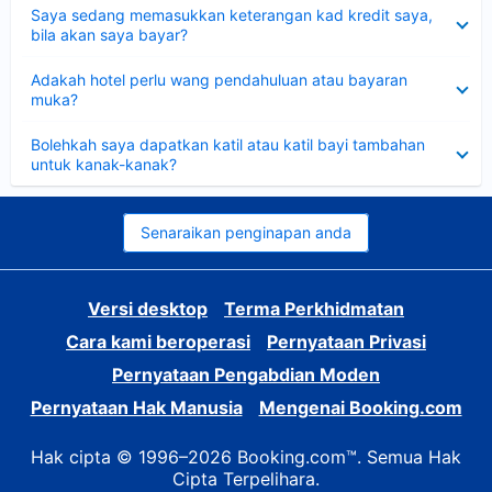
Dikecilkan
Saya sedang memasukkan keterangan kad kredit saya,
bila akan saya bayar?
Dikecilkan
Adakah hotel perlu wang pendahuluan atau bayaran
muka?
Dikecilkan
Bolehkah saya dapatkan katil atau katil bayi tambahan
untuk kanak-kanak?
Senaraikan penginapan anda
Versi desktop
Terma Perkhidmatan
Cara kami beroperasi
Pernyataan Privasi
Pernyataan Pengabdian Moden
Pernyataan Hak Manusia
Mengenai Booking.com
Hak cipta © 1996–2026 Booking.com™. Semua Hak
Cipta Terpelihara.