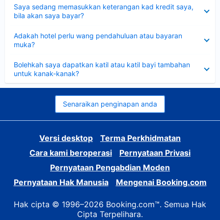
Dikecilkan
Saya sedang memasukkan keterangan kad kredit saya,
bila akan saya bayar?
Dikecilkan
Adakah hotel perlu wang pendahuluan atau bayaran
muka?
Dikecilkan
Bolehkah saya dapatkan katil atau katil bayi tambahan
untuk kanak-kanak?
Senaraikan penginapan anda
Versi desktop
Terma Perkhidmatan
Cara kami beroperasi
Pernyataan Privasi
Pernyataan Pengabdian Moden
Pernyataan Hak Manusia
Mengenai Booking.com
Hak cipta © 1996–2026 Booking.com™. Semua Hak
Cipta Terpelihara.