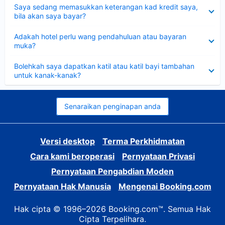
Dikecilkan
Saya sedang memasukkan keterangan kad kredit saya,
bila akan saya bayar?
Dikecilkan
Adakah hotel perlu wang pendahuluan atau bayaran
muka?
Dikecilkan
Bolehkah saya dapatkan katil atau katil bayi tambahan
untuk kanak-kanak?
Senaraikan penginapan anda
Versi desktop
Terma Perkhidmatan
Cara kami beroperasi
Pernyataan Privasi
Pernyataan Pengabdian Moden
Pernyataan Hak Manusia
Mengenai Booking.com
Hak cipta © 1996–2026 Booking.com™. Semua Hak
Cipta Terpelihara.