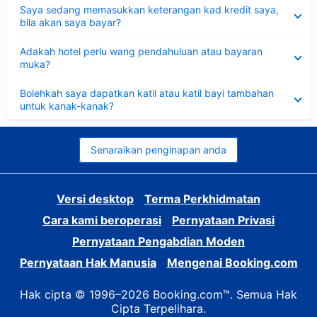
Dikecilkan
Saya sedang memasukkan keterangan kad kredit saya,
bila akan saya bayar?
Dikecilkan
Adakah hotel perlu wang pendahuluan atau bayaran
muka?
Dikecilkan
Bolehkah saya dapatkan katil atau katil bayi tambahan
untuk kanak-kanak?
Senaraikan penginapan anda
Versi desktop
Terma Perkhidmatan
Cara kami beroperasi
Pernyataan Privasi
Pernyataan Pengabdian Moden
Pernyataan Hak Manusia
Mengenai Booking.com
Hak cipta © 1996–2026 Booking.com™. Semua Hak
Cipta Terpelihara.