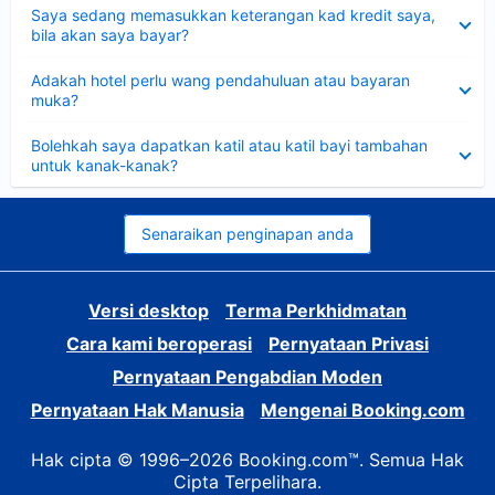
Dikecilkan
Saya sedang memasukkan keterangan kad kredit saya,
bila akan saya bayar?
Dikecilkan
Adakah hotel perlu wang pendahuluan atau bayaran
muka?
Dikecilkan
Bolehkah saya dapatkan katil atau katil bayi tambahan
untuk kanak-kanak?
Senaraikan penginapan anda
Versi desktop
Terma Perkhidmatan
Cara kami beroperasi
Pernyataan Privasi
Pernyataan Pengabdian Moden
Pernyataan Hak Manusia
Mengenai Booking.com
Hak cipta © 1996–2026 Booking.com™. Semua Hak
Cipta Terpelihara.