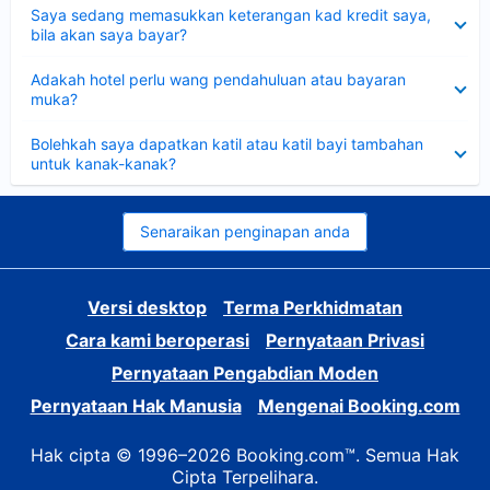
Dikecilkan
Saya sedang memasukkan keterangan kad kredit saya,
bila akan saya bayar?
Dikecilkan
Adakah hotel perlu wang pendahuluan atau bayaran
muka?
Dikecilkan
Bolehkah saya dapatkan katil atau katil bayi tambahan
untuk kanak-kanak?
Senaraikan penginapan anda
Versi desktop
Terma Perkhidmatan
Cara kami beroperasi
Pernyataan Privasi
Pernyataan Pengabdian Moden
Pernyataan Hak Manusia
Mengenai Booking.com
Hak cipta © 1996–2026 Booking.com™. Semua Hak
Cipta Terpelihara.