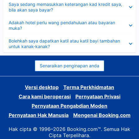
Dikecilkan
Saya sedang memasukkan keterangan kad kredit saya,
bila akan saya bayar?
Dikecilkan
Adakah hotel perlu wang pendahuluan atau bayaran
muka?
Dikecilkan
Bolehkah saya dapatkan katil atau katil bayi tambahan
untuk kanak-kanak?
Senaraikan penginapan anda
Versi desktop
Terma Perkhidmatan
Cara kami beroperasi
Pernyataan Privasi
Pernyataan Pengabdian Moden
Pernyataan Hak Manusia
Mengenai Booking.com
Hak cipta © 1996–2026 Booking.com™. Semua Hak
Cipta Terpelihara.