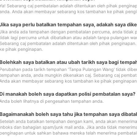
Ya! Sebarang caj pembatalan adalah ditentukan oleh pihak pengina
anda. Anda akan membayar sebarang kos tambahan ke pihak pengi
Jika saya perlu batalkan tempahan saya, adakah saya dik
Jika anda ada tempahan dengan pembatalan percuma, anda tidak p
tidak lagi percuma untuk dibatalkan atau adalah tanpa pulangan w
Sebarang caj pembatalan adalah ditentukan oleh pihak penginapa
ke pihak penginapan.
Bolehkah saya batalkan atau ubah tarikh saya bagi temp
Perubahan pada tarikh tempahan 'Tanpa Pulangan Wang' tidak dibena
tempahan anda, anda mungkin dikenakan caj. Sebarang caj pembata
Anda akan membayar sebarang kos tambahan ke pihak penginapan
Di manakah boleh saya dapatkan polisi pembatalan saya?
Anda boleh lihatnya di pengesahan tempahan anda.
Bagaimanakah boleh saya tahu jika tempahan saya dibata
Setelah anda batalkan tempahan dengan kami, anda akan menerima
inboks dan bahagian spam/junk mail anda. Jika anda tidak menerima
penginapan untuk sahkan bahawa mereka telah menerima pembatal