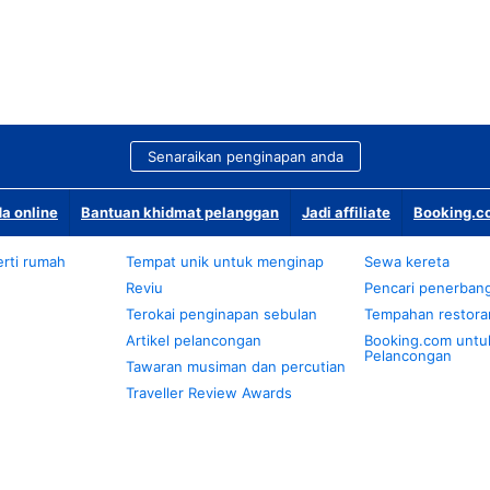
Senaraikan penginapan anda
a online
Bantuan khidmat pelanggan
Jadi affiliate
Booking.co
rti rumah
Tempat unik untuk menginap
Sewa kereta
Reviu
Pencari penerban
Terokai penginapan sebulan
Tempahan restora
Artikel pelancongan
Booking.com untu
Pelancongan
Tawaran musiman dan percutian
Traveller Review Awards