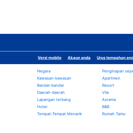
Versi mobile
Akaun anda
Urus tempahan and
Negara
Penginapan sepe
Kawasan-kawasan
Apartmen
Bandar-bandar
Resort
Daerah-daerah
Vila
Lapangan terbang
Asrama
Hotel
B&B
Tempat-Tempat Menarik
Rumah Tamu