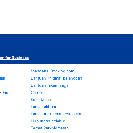
m for Business
Mengenai Booking.com
gan
Bantuan khidmat pelanggan
n
Bantuan rakan niaga
k Ejen
Careers
Kelestarian
Laman akhbar
Laman maklumat keselamatan
Hubungan pelabur
Terma Perkhidmatan