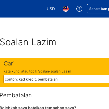
USD
Dapatkan ban
Senaraikan
Pilih mata wang anda. Mata wang
Pilih bahasa anda. Baha
Soalan Lazim
Cari
Kata kunci atau topik Soalan-soalan Lazim
Pembatalan
Bolehkah saya batalkan tempahan saya?