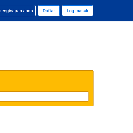
tuan bagi tempahan anda
 penginapan anda
Daftar
Log masuk
 semasa anda adalah Dolar A.S.
sa semasa anda adalah Bahasa Malaysia