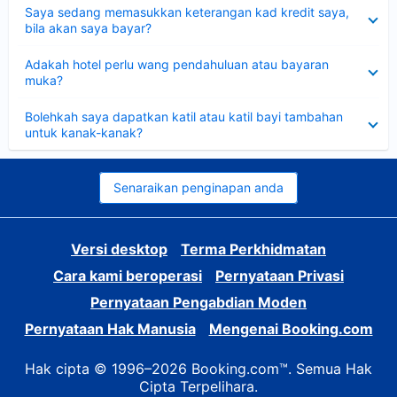
Dikecilkan
Saya sedang memasukkan keterangan kad kredit saya,
bila akan saya bayar?
Dikecilkan
Adakah hotel perlu wang pendahuluan atau bayaran
muka?
Dikecilkan
Bolehkah saya dapatkan katil atau katil bayi tambahan
untuk kanak-kanak?
Senaraikan penginapan anda
Versi desktop
Terma Perkhidmatan
Cara kami beroperasi
Pernyataan Privasi
Pernyataan Pengabdian Moden
Pernyataan Hak Manusia
Mengenai Booking.com
Hak cipta © 1996–2026 Booking.com™. Semua Hak
Cipta Terpelihara.