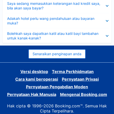
Dikecilkan
Saya sedang memasukkan keterangan kad kredit saya,
bila akan saya bayar?
Dikecilkan
Adakah hotel perlu wang pendahuluan atau bayaran
muka?
Dikecilkan
Bolehkah saya dapatkan katil atau katil bayi tambahan
untuk kanak-kanak?
Senaraikan penginapan anda
Versi desktop
Terma Perkhidmatan
Cara kami beroperasi
Pernyataan Privasi
Pernyataan Pengabdian Moden
Pernyataan Hak Manusia
Mengenai Booking.com
Hak cipta © 1996–2026 Booking.com™. Semua Hak
Cipta Terpelihara.