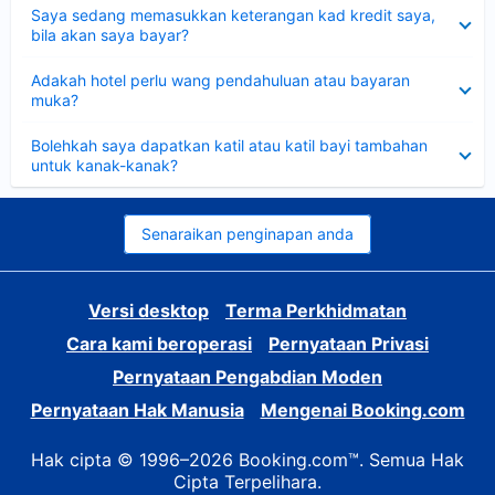
Dikecilkan
Saya sedang memasukkan keterangan kad kredit saya,
bila akan saya bayar?
Dikecilkan
Adakah hotel perlu wang pendahuluan atau bayaran
muka?
Dikecilkan
Bolehkah saya dapatkan katil atau katil bayi tambahan
untuk kanak-kanak?
Senaraikan penginapan anda
Versi desktop
Terma Perkhidmatan
Cara kami beroperasi
Pernyataan Privasi
Pernyataan Pengabdian Moden
Pernyataan Hak Manusia
Mengenai Booking.com
Hak cipta © 1996–2026 Booking.com™. Semua Hak
Cipta Terpelihara.