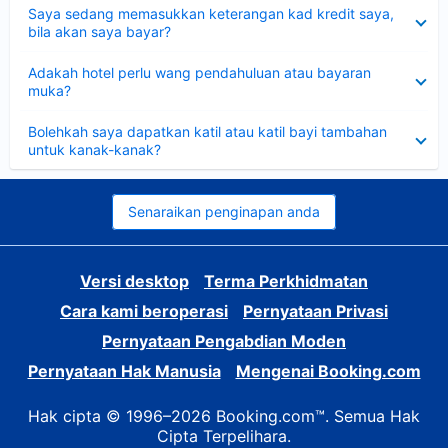
Dikecilkan
Saya sedang memasukkan keterangan kad kredit saya,
bila akan saya bayar?
Dikecilkan
Adakah hotel perlu wang pendahuluan atau bayaran
muka?
Dikecilkan
Bolehkah saya dapatkan katil atau katil bayi tambahan
untuk kanak-kanak?
Senaraikan penginapan anda
Versi desktop
Terma Perkhidmatan
Cara kami beroperasi
Pernyataan Privasi
Pernyataan Pengabdian Moden
Pernyataan Hak Manusia
Mengenai Booking.com
Hak cipta © 1996–2026 Booking.com™. Semua Hak
Cipta Terpelihara.