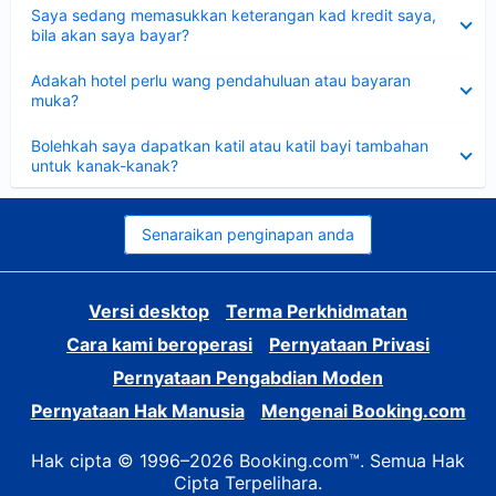
Dikecilkan
Saya sedang memasukkan keterangan kad kredit saya,
bila akan saya bayar?
Dikecilkan
Adakah hotel perlu wang pendahuluan atau bayaran
muka?
Dikecilkan
Bolehkah saya dapatkan katil atau katil bayi tambahan
untuk kanak-kanak?
Senaraikan penginapan anda
Versi desktop
Terma Perkhidmatan
Cara kami beroperasi
Pernyataan Privasi
Pernyataan Pengabdian Moden
Pernyataan Hak Manusia
Mengenai Booking.com
Hak cipta © 1996–2026 Booking.com™. Semua Hak
Cipta Terpelihara.