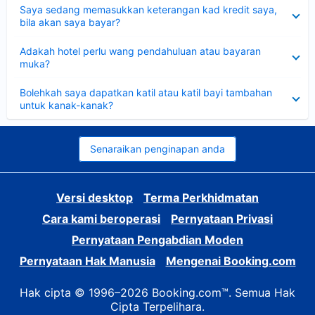
Dikecilkan
Saya sedang memasukkan keterangan kad kredit saya,
bila akan saya bayar?
Dikecilkan
Adakah hotel perlu wang pendahuluan atau bayaran
muka?
Dikecilkan
Bolehkah saya dapatkan katil atau katil bayi tambahan
untuk kanak-kanak?
Senaraikan penginapan anda
Versi desktop
Terma Perkhidmatan
Cara kami beroperasi
Pernyataan Privasi
Pernyataan Pengabdian Moden
Pernyataan Hak Manusia
Mengenai Booking.com
Hak cipta © 1996–2026 Booking.com™. Semua Hak
Cipta Terpelihara.