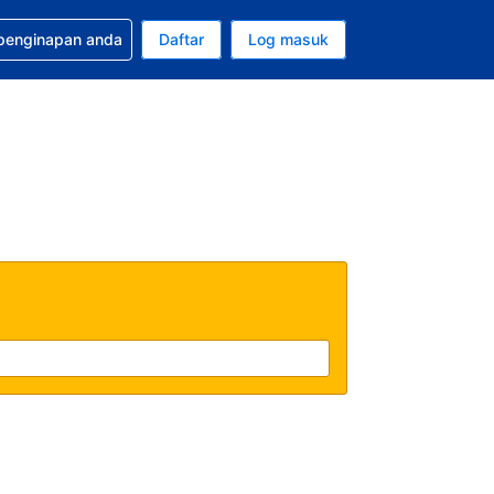
tuan bagi tempahan anda
 penginapan anda
Daftar
Log masuk
 semasa anda adalah Ringgit Malaysia
sa semasa anda adalah Bahasa Malaysia