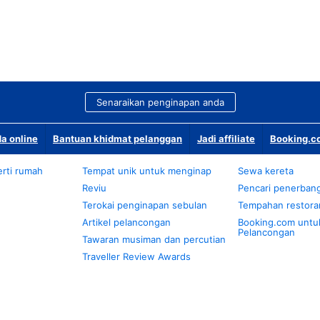
Senaraikan penginapan anda
a online
Bantuan khidmat pelanggan
Jadi affiliate
Booking.co
rti rumah
Tempat unik untuk menginap
Sewa kereta
Reviu
Pencari penerban
Terokai penginapan sebulan
Tempahan restora
Artikel pelancongan
Booking.com untu
Pelancongan
Tawaran musiman dan percutian
Traveller Review Awards