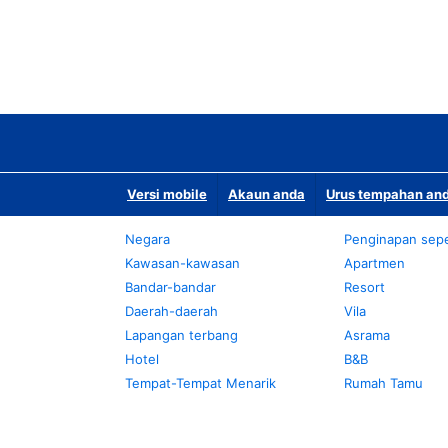
Versi mobile
Akaun anda
Urus tempahan and
Negara
Penginapan sepe
Kawasan-kawasan
Apartmen
Bandar-bandar
Resort
Daerah-daerah
Vila
Lapangan terbang
Asrama
Hotel
B&B
Tempat-Tempat Menarik
Rumah Tamu