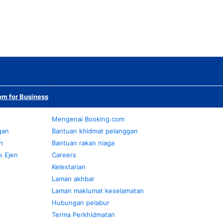
m for Business
Mengenai Booking.com
gan
Bantuan khidmat pelanggan
n
Bantuan rakan niaga
k Ejen
Careers
Kelestarian
Laman akhbar
Laman maklumat keselamatan
Hubungan pelabur
Terma Perkhidmatan