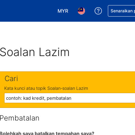
MYR
Dapatkan ban
Senaraikan
Pilih mata wang anda. Mata wang
Pilih bahasa anda. Baha
Soalan Lazim
Cari
Kata kunci atau topik Soalan-soalan Lazim
Pembatalan
Bolehkah saya batalkan tempahan saya?