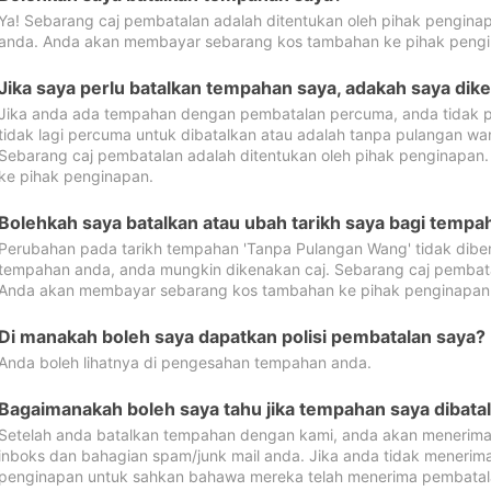
Ya! Sebarang caj pembatalan adalah ditentukan oleh pihak pengina
anda. Anda akan membayar sebarang kos tambahan ke pihak pengi
Jika saya perlu batalkan tempahan saya, adakah saya dik
Jika anda ada tempahan dengan pembatalan percuma, anda tidak p
tidak lagi percuma untuk dibatalkan atau adalah tanpa pulangan w
Sebarang caj pembatalan adalah ditentukan oleh pihak penginapa
ke pihak penginapan.
Bolehkah saya batalkan atau ubah tarikh saya bagi temp
Perubahan pada tarikh tempahan 'Tanpa Pulangan Wang' tidak dibena
tempahan anda, anda mungkin dikenakan caj. Sebarang caj pembata
Anda akan membayar sebarang kos tambahan ke pihak penginapan
Di manakah boleh saya dapatkan polisi pembatalan saya?
Anda boleh lihatnya di pengesahan tempahan anda.
Bagaimanakah boleh saya tahu jika tempahan saya dibata
Setelah anda batalkan tempahan dengan kami, anda akan menerima
inboks dan bahagian spam/junk mail anda. Jika anda tidak menerima
penginapan untuk sahkan bahawa mereka telah menerima pembatal