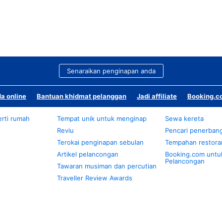
Senaraikan penginapan anda
a online
Bantuan khidmat pelanggan
Jadi affiliate
Booking.co
rti rumah
Tempat unik untuk menginap
Sewa kereta
Reviu
Pencari penerban
Terokai penginapan sebulan
Tempahan restora
Artikel pelancongan
Booking.com untu
Pelancongan
Tawaran musiman dan percutian
Traveller Review Awards