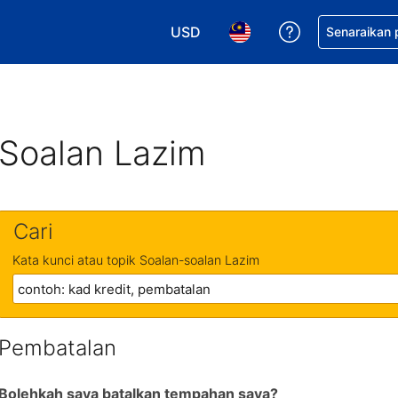
USD
Dapatkan ban
Senaraikan
Pilih mata wang anda. Mata wang
Pilih bahasa anda. Baha
Soalan Lazim
Cari
Kata kunci atau topik Soalan-soalan Lazim
Pembatalan
Bolehkah saya batalkan tempahan saya?