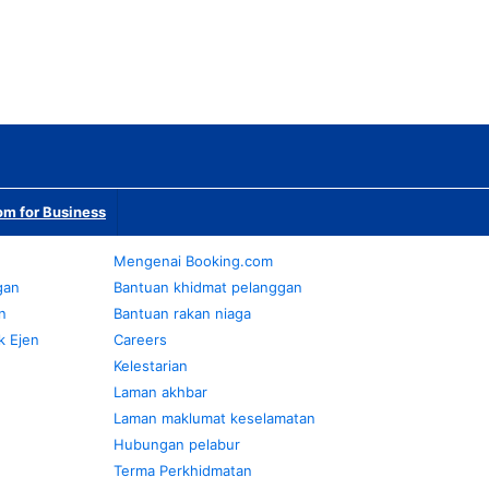
m for Business
Mengenai Booking.com
gan
Bantuan khidmat pelanggan
n
Bantuan rakan niaga
k Ejen
Careers
Kelestarian
Laman akhbar
Laman maklumat keselamatan
Hubungan pelabur
Terma Perkhidmatan