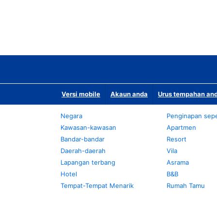
Versi mobile
Akaun anda
Urus tempahan and
Negara
Penginapan sepe
Kawasan-kawasan
Apartmen
Bandar-bandar
Resort
Daerah-daerah
Vila
Lapangan terbang
Asrama
Hotel
B&B
Tempat-Tempat Menarik
Rumah Tamu