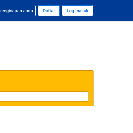
tuan bagi tempahan anda
 penginapan anda
Daftar
Log masuk
 semasa anda adalah Dolar A.S.
sa semasa anda adalah Bahasa Malaysia