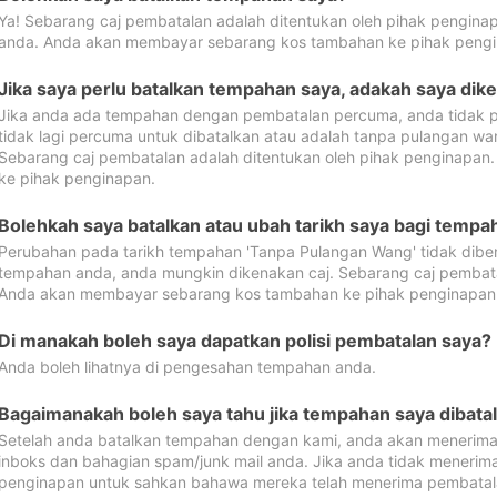
Ya! Sebarang caj pembatalan adalah ditentukan oleh pihak pengina
anda. Anda akan membayar sebarang kos tambahan ke pihak pengi
Jika saya perlu batalkan tempahan saya, adakah saya dik
Jika anda ada tempahan dengan pembatalan percuma, anda tidak p
tidak lagi percuma untuk dibatalkan atau adalah tanpa pulangan w
Sebarang caj pembatalan adalah ditentukan oleh pihak penginapa
ke pihak penginapan.
Bolehkah saya batalkan atau ubah tarikh saya bagi temp
Perubahan pada tarikh tempahan 'Tanpa Pulangan Wang' tidak dibena
tempahan anda, anda mungkin dikenakan caj. Sebarang caj pembata
Anda akan membayar sebarang kos tambahan ke pihak penginapan
Di manakah boleh saya dapatkan polisi pembatalan saya?
Anda boleh lihatnya di pengesahan tempahan anda.
Bagaimanakah boleh saya tahu jika tempahan saya dibata
Setelah anda batalkan tempahan dengan kami, anda akan menerima
inboks dan bahagian spam/junk mail anda. Jika anda tidak menerima
penginapan untuk sahkan bahawa mereka telah menerima pembatal